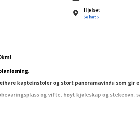
Hjelset
Se kart
50km!
lanløsning.
dreibare kapteinstoler og stort panoramavindu som gir 
evaringsplass og vifte, høyt kjøleskap og stekeovn, sa
bbeltseng, overskap og gode oppbevaringsmuligheter. E