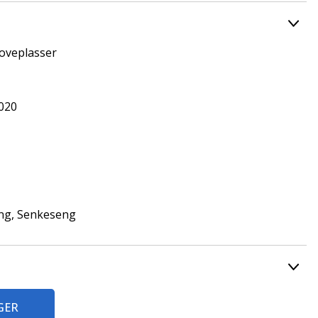
soveplasser
2020
ng, Senkeseng
GER