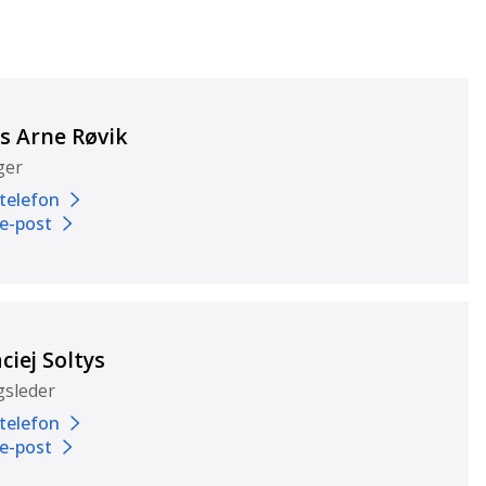
ls Arne Røvik
ger
 telefon
 e-post
ciej Soltys
gsleder
 telefon
 e-post