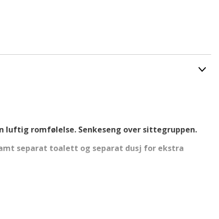
en luftig romfølelse. Senkeseng over sittegruppen.
mt separat toalett og separat dusj for ekstra
n velutstyrt og komfortabel bobil med stilrent