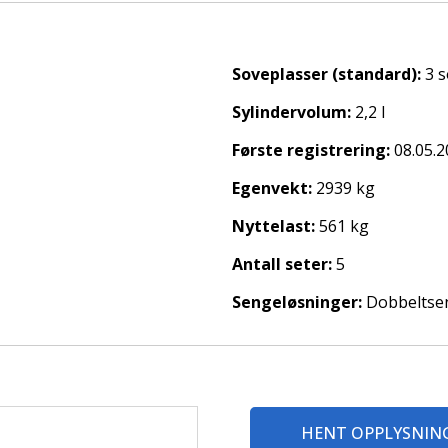
ange
Soveplasser (standard):
3 
Sylindervolum:
2,2 l
Første registrering:
08.05.
Egenvekt:
2939 kg
Nyttelast:
561 kg
 gassflaske og gassalarm.
Antall seter:
5
Sengeløsninger:
Dobbeltse
rdmøre og Romsdal.
HENT OPPLYSNIN