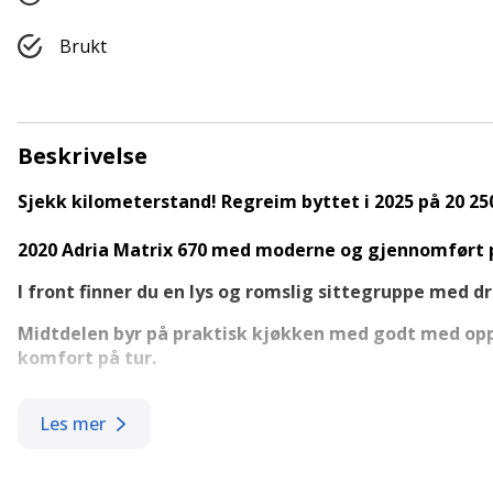
Brukt
Beskrivelse
Sjekk kilometerstand! Regreim byttet i 2025 på 20 2
2020 Adria Matrix 670 med moderne og gjennomført p
I front finner du en lys og romslig sittegruppe med 
Midtdelen byr på praktisk kjøkken med godt med oppb
komfort på tur.
Bakerst er det en hyggelig soveavdeling med stor do
interiør og smarte løsninger
Les mer
Høydepunkter: