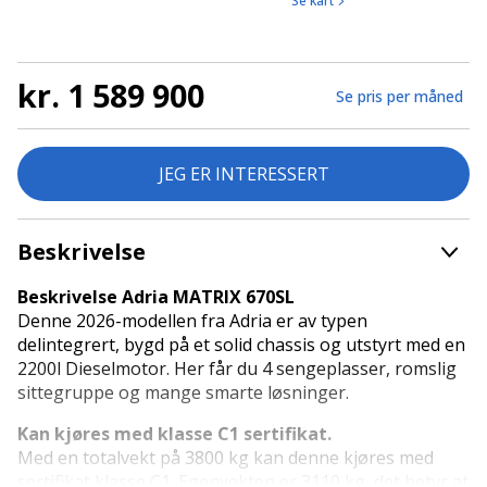
Se kart
kr. 1 589 900
Se pris per måned
JEG ER INTERESSERT
Beskrivelse
Beskrivelse Adria MATRIX 670SL
Denne 2026-modellen fra Adria er av typen
delintegrert, bygd på et solid chassis og utstyrt med en
2200l Dieselmotor. Her får du 4 sengeplasser, romslig
sittegruppe og mange smarte løsninger.
Kan kjøres med klasse C1 sertifikat.
Med en totalvekt på 3800 kg kan denne kjøres med
sertifikat klasse C1. Egenvekten er 3110 kg, det betyr at