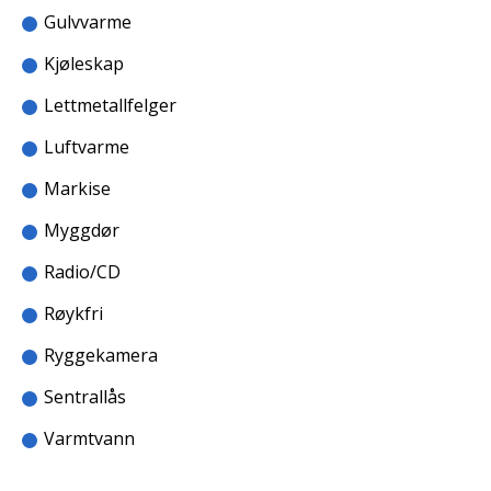
Gulvvarme
Kjøleskap
Lettmetallfelger
Luftvarme
Markise
Myggdør
Radio/CD
Røykfri
Ryggekamera
Sentrallås
Varmtvann