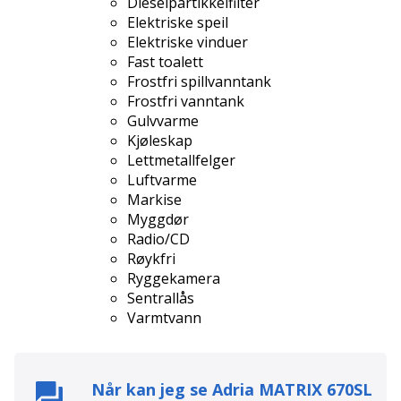
Dieselpartikkelfilter
Elektriske speil
Elektriske vinduer
Fast toalett
Frostfri spillvanntank
Frostfri vanntank
Gulvvarme
Kjøleskap
Lettmetallfelger
Luftvarme
Markise
Myggdør
Radio/CD
Røykfri
Ryggekamera
Sentrallås
Varmtvann
Når kan jeg se
Adria MATRIX 670SL