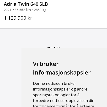
Adria Twin 640 SLB
2021
35 562 km
2850 kg
1 129 900 kr
Bobil
Brukt
Vi bruker
Ny
informasjonskapsler
Campingvogn
Denne nettsiden bruker
Brukt
informasjonskapsler og andre
Ny
sporingsteknologier for å
forbedre nettleseropplevelsen din
Support
for følgende formål:
for å aktivere