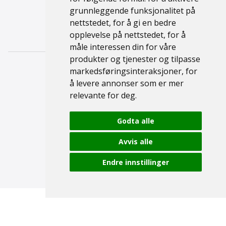
grunnleggende funksjonalitet på
Kontakt
nettstedet
,
for å gi en bedre
Personvernerklæring
opplevelse på nettstedet
,
for å
måle interessen din for våre
produkter og tjenester og tilpasse
markedsføringsinteraksjoner
,
for
å levere annonser som er mer
relevante for deg
.
Godta alle
© 2026 Namsen Fritid
Avvis alle
Endre innstillinger
Levert av
TIBE