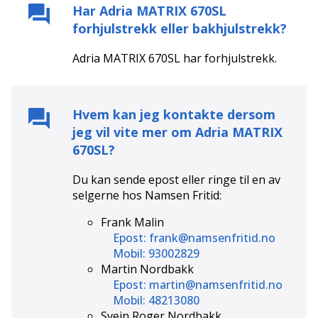
Har
Adria MATRIX 670SL
forhjulstrekk eller bakhjulstrekk?
Adria MATRIX 670SL
har
forhjulstrekk
.
Hvem kan jeg kontakte dersom
jeg vil vite mer om
Adria MATRIX
670SL
?
Du kan sende epost eller ringe til en av
selgerne hos
Namsen Fritid
:
Frank Malin
Epost: frank@namsenfritid.no
Mobil: 93002829
Martin Nordbakk
Epost: martin@namsenfritid.no
Mobil: 48213080
Svein Roger Nordbakk