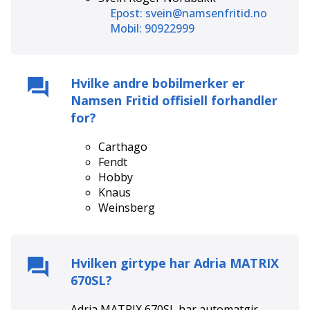
Epost: svein@namsenfritid.no
Mobil: 90922999
Hvilke andre bobilmerker er
Namsen Fritid
offisiell forhandler
for?
Carthago
Fendt
Hobby
Knaus
Weinsberg
Hvilken girtype har
Adria MATRIX
670SL
?
Adria MATRIX 670SL
har
automat
gir.