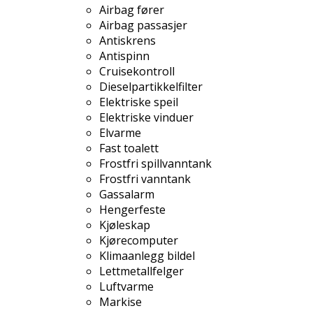
Airbag fører
Airbag passasjer
Antiskrens
Antispinn
Cruisekontroll
Dieselpartikkelfilter
Elektriske speil
Elektriske vinduer
Elvarme
Fast toalett
Frostfri spillvanntank
Frostfri vanntank
Gassalarm
Hengerfeste
Kjøleskap
Kjørecomputer
Klimaanlegg bildel
Lettmetallfelger
Luftvarme
Markise