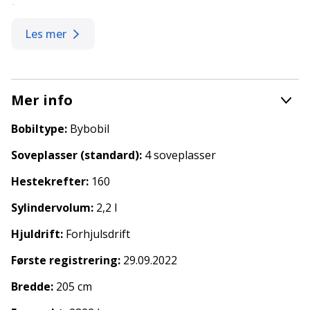
-
Høydepunkter utstyr:
Les mer
2,2 / 160 hk motor
9G automatkasse
Skinntrukket multifunksjonsratt
Mer info
Cruisekontroll
Kjørecomputer
Bobiltype:
Bybobil
Hengerfeste, utsvingbart - perfekt for montering
av sykkelstativ
Soveplasser (standard):
4 soveplasser
Alu.felger
Solcellepakke
Hestekrefter:
160
Fiat Light Chassis med 3 500 kg totalvekt
Sylindervolum:
2,2 l
Delskinn-interiør
Førerinformasjonssystem med integrert
Hjuldrift:
Forhjulsdrift
ryggekamera
Helautomatisk klimaanlegg
Første registrering:
29.09.2022
Myggdør
Markise
Bredde:
205 cm
Gassalarm