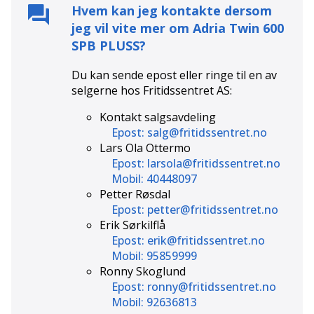
Hvem kan jeg kontakte dersom
jeg vil vite mer om
Adria Twin 600
SPB PLUSS
?
Du kan sende epost eller ringe til en av
selgerne hos
Fritidssentret AS
:
Kontakt salgsavdeling
Epost: salg@fritidssentret.no
Lars Ola Ottermo
Epost: larsola@fritidssentret.no
Mobil: 40448097
Petter Røsdal
Epost: petter@fritidssentret.no
Erik Sørkilflå
Epost: erik@fritidssentret.no
Mobil: 95859999
Ronny Skoglund
Epost: ronny@fritidssentret.no
Mobil: 92636813