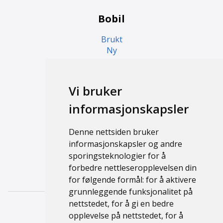
Bobil
Brukt
Ny
Campingvogn
Vi bruker
Brukt
informasjonskapsler
Ny
Denne nettsiden bruker
Support
informasjonskapsler og andre
sporingsteknologier for å
Kontakt
forbedre nettleseropplevelsen din
Personvernerklæring
for følgende formål:
for å aktivere
grunnleggende funksjonalitet på
nettstedet
,
for å gi en bedre
opplevelse på nettstedet
,
for å