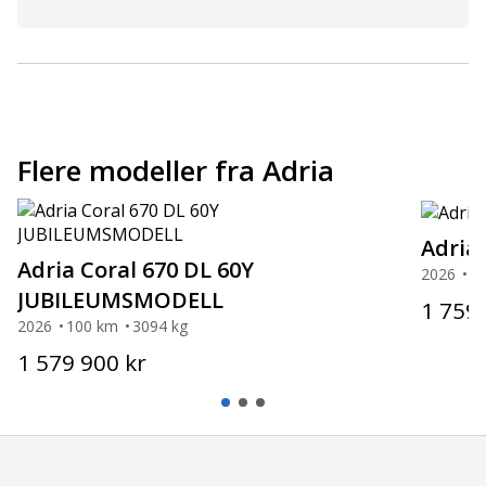
Flere modeller fra Adria
Adria
Adria Coral 670 DL 60Y
2026
3
JUBILEUMSMODELL
1 759 
2026
100 km
3094 kg
1 579 900 kr