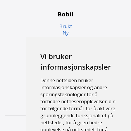
Bobil
Brukt
Ny
Campingvogn
Vi bruker
Brukt
informasjonskapsler
Ny
Denne nettsiden bruker
Support
informasjonskapsler og andre
sporingsteknologier for å
Kontakt
forbedre nettleseropplevelsen din
Personvernerklæring
for følgende formål:
for å aktivere
grunnleggende funksjonalitet på
nettstedet
,
for å gi en bedre
opplevelse på nettstedet
,
for å