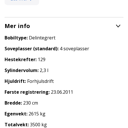
luker.
Ta kontakt for mere info!
Mer info
Fredric Røvik: 92656034
Martin Nordbakk: 48213080
Bobiltype:
Delintegrert
Frank Malin: 93002829
Soveplasser (standard):
4 soveplasser
Svein Roger Nordbakk: 90922999
Hestekrefter:
129
Sylindervolum:
2,3 l
Hjuldrift:
Forhjulsdrift
Første registrering:
23.06.2011
Bredde:
230 cm
Egenvekt:
2615 kg
Totalvekt:
3500 kg