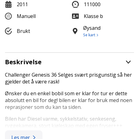
2011
111000
Manuell
Klasse b
Øysand
Brukt
Se kart
Beskrivelse
Challenger Genesis 36 Selges svært prisgunstig så her
gjelder det å være rask!
Ønsker du en enkel bobil som er klar for tur er dette
absolutt en bil for deg! bilen er klar for bruk med noen
reprasjoner som du kan ta siden.
Bilen har Diesel varme, sykkelstativ, senkeseng,
ryggekamera, stort kjøleskap med egen fryser+++
Bilen selges som rep.objekt pga noe fukt i lasterom og
Les mer