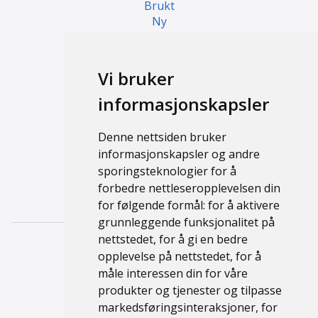
Brukt
Ny
Campingvogn
Vi bruker
Brukt
informasjonskapsler
Ny
Denne nettsiden bruker
Support
informasjonskapsler og andre
sporingsteknologier for å
Kontakt
forbedre nettleseropplevelsen din
Personvernerklæring
for følgende formål:
for å aktivere
grunnleggende funksjonalitet på
nettstedet
,
for å gi en bedre
opplevelse på nettstedet
,
for å
måle interessen din for våre
produkter og tjenester og tilpasse
markedsføringsinteraksjoner
,
for