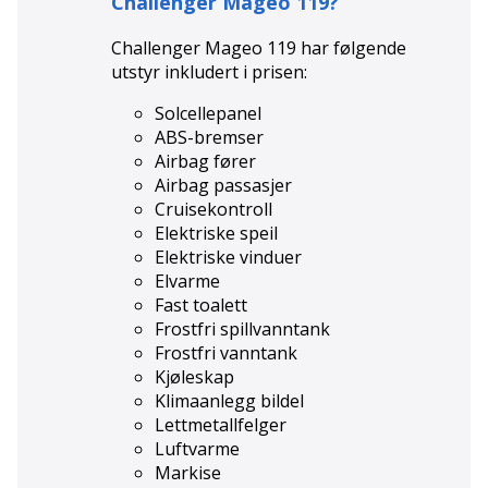
Challenger Mageo 119
?
Challenger Mageo 119
har følgende
utstyr inkludert i prisen:
Solcellepanel
ABS-bremser
Airbag fører
Airbag passasjer
Cruisekontroll
Elektriske speil
Elektriske vinduer
Elvarme
Fast toalett
Frostfri spillvanntank
Frostfri vanntank
Kjøleskap
Klimaanlegg bildel
Lettmetallfelger
Luftvarme
Markise