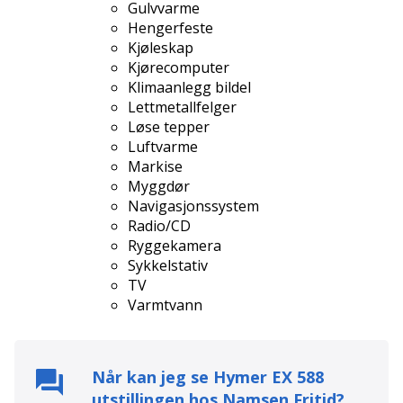
Gulvvarme
Hengerfeste
Kjøleskap
Kjørecomputer
Klimaanlegg bildel
Lettmetallfelger
Løse tepper
Luftvarme
Markise
Myggdør
Navigasjonssystem
Radio/CD
Ryggekamera
Sykkelstativ
TV
Varmtvann
Når kan jeg se
Hymer EX 588
utstillingen hos
Namsen Fritid
?