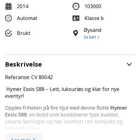
2014
103000
Automat
Klasse b
Øysand
Brukt
Se kart
Beskrivelse
Referanse: CV 80042
Hymer Exsis 588 – Lett, luksuriøs og klar for nye
eventyr!
Opplev friheten på fire hjul med denne flotte
Hymer
Exsis 588
, en bobil som kombinerer tysk kvalitet,
smarte løsninger og høy komfort i en kompakt og
lettkjørt pakke.