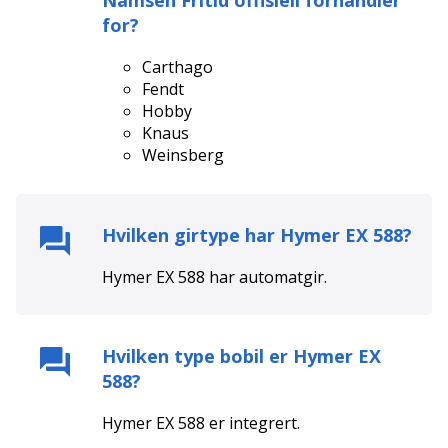
Namsen Fritid
offisiell forhandler
for?
Carthago
Fendt
Hobby
Knaus
Weinsberg
Hvilken girtype har
Hymer EX 588
?
Hymer EX 588
har
automat
gir.
Hvilken type bobil er
Hymer EX
588
?
Hymer EX 588
er
integrert
.