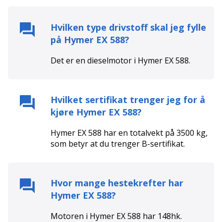
Hvilken type drivstoff skal jeg fylle
på
Hymer EX 588
?
Det er en
diesel
motor i
Hymer EX 588
.
Hvilket sertifikat trenger jeg for å
kjøre
Hymer EX 588
?
Hymer EX 588
har en totalvekt på
3500
kg,
som betyr at du trenger
B
-sertifikat.
Hvor mange hestekrefter har
Hymer EX 588
?
Motoren i
Hymer EX 588
har
148
hk.