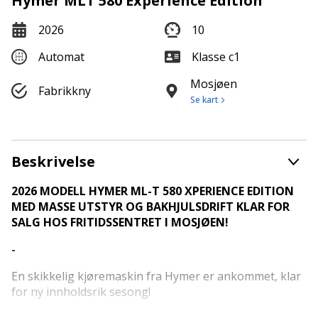
Hymer MLT 580 Experience Edition
2026
10
Automat
Klasse c1
Mosjøen
Fabrikkny
Se kart
Beskrivelse
2026 MODELL HYMER ML-T 580 XPERIENCE EDITION
MED MASSE UTSTYR OG BAKHJULSDRIFT KLAR FOR
SALG HOS FRITIDSSENTRET I MOSJØEN!
-
En skikkelig kjøremaskin fra Hymer er ankommet, klar
for ny innholdsrik sesong!