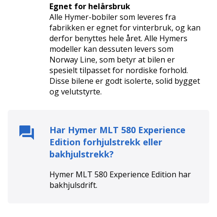
Egnet for helårsbruk
Vi selger nye og brukte bobiler, nye og brukte
Alle Hymer-bobiler som leveres fra
campingvogner og snøscootere, og utfører service og
fabrikken er egnet for vinterbruk, og kan
reparasjoner på samme kjøretøy. Vi har stor
derfor benyttes hele året. Alle Hymers
kompetanse på reparasjoner av karosseri og fukt
modeller kan dessuten levers som
skader på campingvogn og bobil. Vi samarbeider med
Norway Line, som betyr at bilen er
Bulder verkstedkjede for reparasjon og service på
spesielt tilpasset for nordiske forhold.
bil/chassis bobiler. Vi har stort utvalg i rekvisita og
Disse bilene er godt isolerte, solid bygget
utstyr, og masse reservedeler på lager.
og velutstyrte.
Se vår hjemmeside www.fritidssentret.no, for
mere opplysninger.
Har
Hymer MLT 580 Experience
NYHET: Vektbevis på alle bobiler og vogner.
Edition
forhjulstrekk eller
Det er ofte store forskjeller mellom oppgitt
bakhjulstrekk?
egenvekt i vognkort, og virkelig vekt. Dette
påvirker lastekapasiteten, uten at eier vet om det.
Hymer MLT 580 Experience Edition
har
Vi veier derfor alle biler og vogner, og du får
bakhjulsdrift
.
oppgitt riktig egenvekt uten fører.
MED FORBEHOLD OM FEIL I ANNONSEN!!