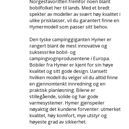
Norgesfavoritten fremfor noen blant
overleveres.
bobilfolket her til lands. Med et bredt
spekter av modeller av svært høy kvalitet i
Alle våre nye biler leveres med 5 års Norgesgaranti.
ulike prisklasser, vil du garantert finne en
Mange av våre brukte biler kan leveres med inntil 36
Hymermodell som passer sitt behov.
mnd. garanti.
Den tyske campinggiganten Hymer er
Vi tar de fleste bobiler og campingvogner i innbytte.
rangert blant de mest innovative og
Vi tilbyr gunstige finansieringstilbud gjennom våre
suksessrike bobil- og
samarbeidspartnere.
campingvognprodusentene i Europa.
Bobiler fra Hymer er kjent for sin høye
Vi monterer det meste av utstyr ved vårt verksted, som
kvalitet og sitt gode design. Uansett
markise, parabolantenne, sykkelstativ, ryggekamera
hvilken modell du velger vil du alltid finne
etc. Utstyr som f.eks. hengerfeste og webasto kan vi
en gjennomtenkt innredning og en
ordne via våre samarbeidspartnere hvis mulig.
praktisk planløsning. Bilene er
stillegående, solide og har gode
Fritidssentret AS har butikk og verksted i Mosjøen, 3
varmesystemer. Hymer gjenspeiler
minutt fra jernbane og 10 minutt fra flyplass. Firmaet
nøyaktig det kundene forventer: utmerket
ble etablert i 1978, og er ett av Norges eldste i
kvalitet, høy komfort, mye utstyr og
bransjen. Fornøyde kunder, og levere mere enn
høyeste grad av sikkerhet.
forventet har alltid vært vårt motto.