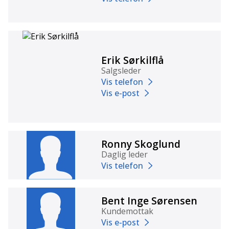
Takstige og takplate
Panoramavindu bak
SOG toalettventilering
Stekeovn
Teppesett for bodel
Erik Sørkilflå
EisEx gassfilter og krasjsensor
Innlegg for dusj
Salgsleder
Ambiente belysningspakke
Vis telefon
Ekstra stikkkontakter
Vis e-post
Uttrekkbar skuffe for gassflasker
m.m
-
Ronny Skoglund
TA KONTAKT FOR MER INFO
Daglig leder
Vis telefon
-
Fritidssentret kan levere det meste til de fleste:
Bent Inge Sørensen
Kundemottak
Produktspekteret favner fra den helt enkle
Vis e-post
campingvogna til eksklusive bobiler i millionklassen.