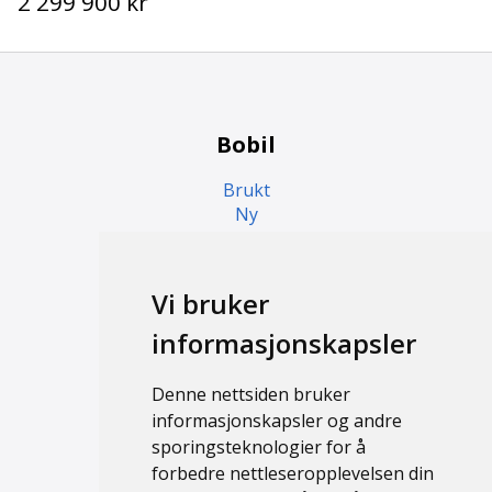
2 299 900 kr
Bobil
Brukt
Ny
Campingvogn
Vi bruker
Brukt
informasjonskapsler
Ny
Denne nettsiden bruker
Support
informasjonskapsler og andre
sporingsteknologier for å
Kontakt
forbedre nettleseropplevelsen din
Personvernerklæring