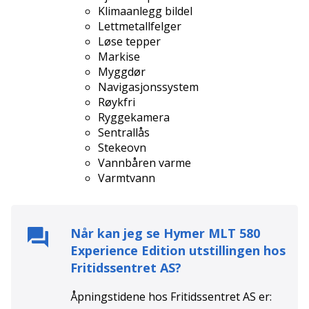
Klimaanlegg bildel
Lettmetallfelger
Løse tepper
Markise
Myggdør
Navigasjonssystem
Røykfri
Ryggekamera
Sentrallås
Stekeovn
Vannbåren varme
Varmtvann
Når kan jeg se
Hymer MLT 580
Experience Edition
utstillingen hos
Fritidssentret AS
?
Åpningstidene hos
Fritidssentret AS
er: