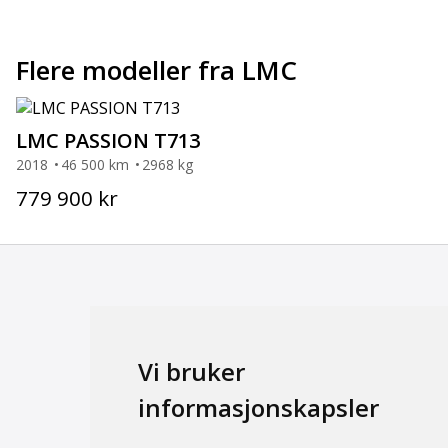
Flere modeller fra LMC
LMC PASSION T713
2018
46 500 km
2968 kg
779 900 kr
Bobil
Vi bruker
Brukt
Ny
informasjonskapsler