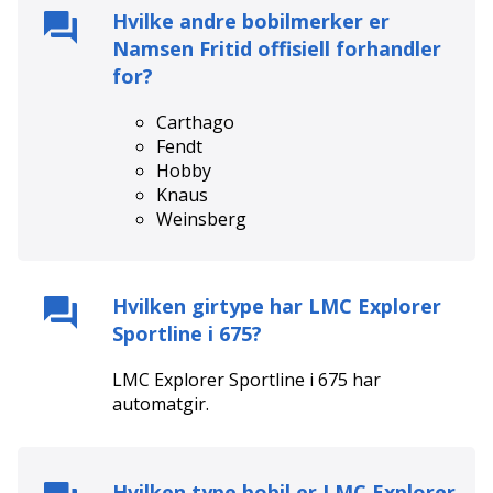
Hvilke andre bobilmerker er
Namsen Fritid
offisiell forhandler
for?
Carthago
Fendt
Hobby
Knaus
Weinsberg
Hvilken girtype har
LMC Explorer
Sportline i 675
?
LMC Explorer Sportline i 675
har
automat
gir.
Hvilken type bobil er
LMC Explorer