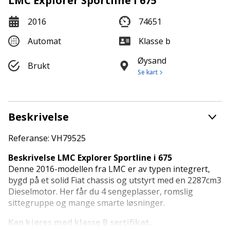
LMC Explorer Sportline i 675
2016
74651
Automat
Klasse b
Øysand
Brukt
Se kart
Beskrivelse
Referanse: VH79525
Beskrivelse LMC Explorer Sportline i 675
Denne 2016-modellen fra LMC er av typen integrert,
bygd på et solid Fiat chassis og utstyrt med en 2287cm3
Dieselmotor. Her får du 4 sengeplasser, romslig
sittegruppe og mange smarte løsninger.
Kan kjøres med klasse B sertifikat.