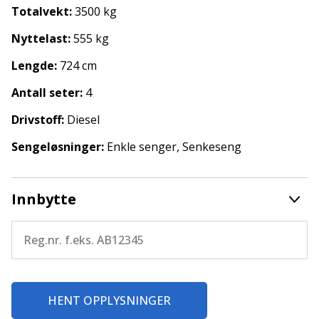
Frostfri spillvanntank
Totalvekt:
3500 kg
Frostfri vanntank
Gassalarm
Nyttelast:
555 kg
Gulvvarme
Lengde:
724 cm
Kjøleskap
Kjørecomputer
Antall seter:
4
Klimaanlegg bildel
Lettmetallfelger
Drivstoff:
Diesel
Markise
Sengeløsninger:
Enkle senger, Senkeseng
Myggdør
Radio/CD
Ryggekamera
TV
Innbytte
TV-antenne
Vannbåren varme
Varmtvann
Nye sommer dekk
Storservice med reg reim
Garanti
HENT OPPLYSNINGER
Alle våre enheter leveres med minst ett års