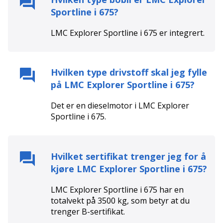
Sportline i 675
?
LMC Explorer Sportline i 675
er
integrert
.
Hvilken type drivstoff skal jeg fylle
på
LMC Explorer Sportline i 675
?
Det er en
diesel
motor i
LMC Explorer
Sportline i 675
.
Hvilket sertifikat trenger jeg for å
kjøre
LMC Explorer Sportline i 675
?
LMC Explorer Sportline i 675
har en
totalvekt på
3500
kg, som betyr at du
trenger
B
-sertifikat.