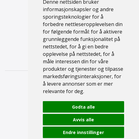
Campingvogn
Denne nettsiden bruker
informasjonskapsler og andre
Brukt
sporingsteknologier for å
Ny
forbedre nettleseropplevelsen din
for følgende formål:
for å aktivere
Support
grunnleggende funksjonalitet på
nettstedet
,
for å gi en bedre
Kontakt
opplevelse på nettstedet
,
for å
Personvernerklæring
måle interessen din for våre
produkter og tjenester og tilpasse
markedsføringsinteraksjoner
,
for
å levere annonser som er mer
relevante for deg
.
Godta alle
© 2026 Namsen Fritid
Avvis alle
Endre innstillinger