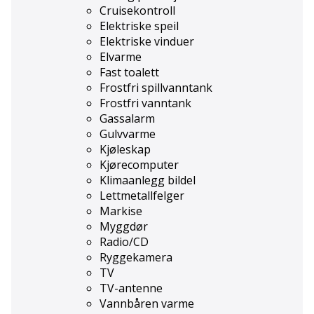
Cruisekontroll
Elektriske speil
Elektriske vinduer
Elvarme
Fast toalett
Frostfri spillvanntank
Frostfri vanntank
Gassalarm
Gulvvarme
Kjøleskap
Kjørecomputer
Klimaanlegg bildel
Lettmetallfelger
Markise
Myggdør
Radio/CD
Ryggekamera
TV
TV-antenne
Vannbåren varme