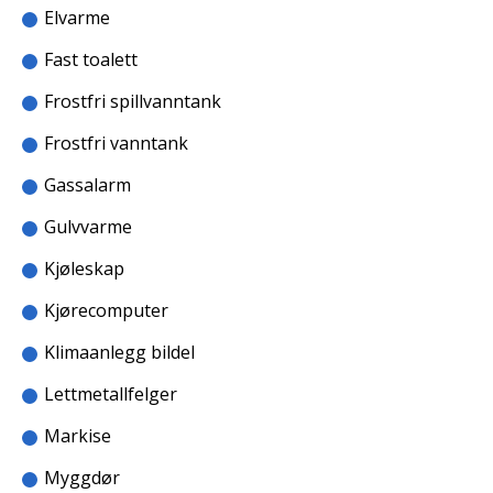
Svein Roger Nordbakk: 90922999
Elvarme
Fast toalett
Frostfri spillvanntank
Frostfri vanntank
Gassalarm
Gulvvarme
Kjøleskap
Kjørecomputer
Klimaanlegg bildel
Lettmetallfelger
Markise
Myggdør