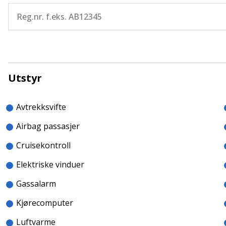
Frank Malin: 93002829
Svein Roger Nordbakk: 90922999
Utstyr
Avtrekksvifte
Garanti
Alle våre enheter leveres med minst ett års garantif
Airbag passasjer
utvides til opptil tre år.
Cruisekontroll
Elektriske vinduer
Gassalarm
Kjørecomputer
Luftvarme