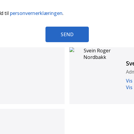
d til
personvernerklæringen
.
SEND
Sv
Adm
Vis
Vis