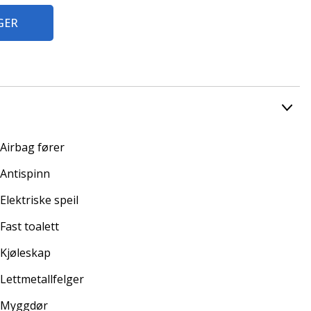
GER
Airbag fører
 skade står du fritt til å velge verksted. Dekningen kan
Antispinn
Elektriske speil
Fast toalett
Kjøleskap
Lettmetallfelger
Myggdør