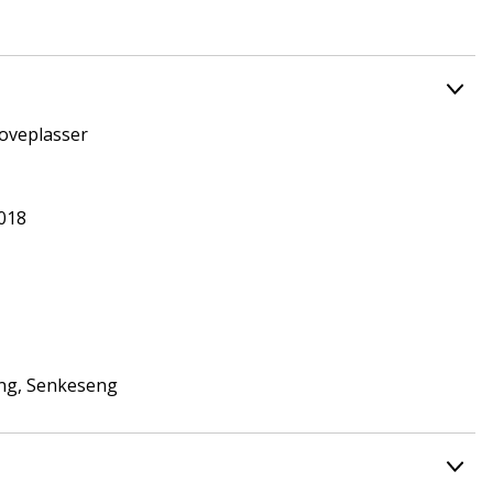
soveplasser
2018
ng, Senkeseng