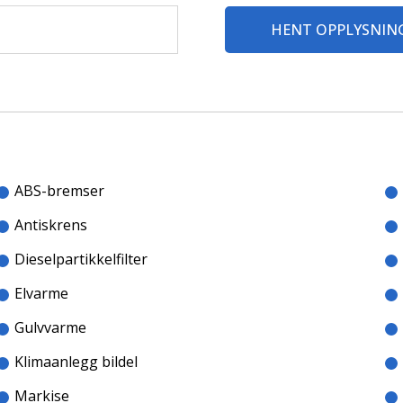
HENT OPPLYSNIN
ABS-bremser
orsikring. Denne er uten egenandel, og leveres av Fragus. Ved
Antiskrens
Dieselpartikkelfilter
Elvarme
Gulvvarme
Klimaanlegg bildel
Markise