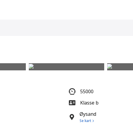
55000
Klasse b
Øysand
Se kart