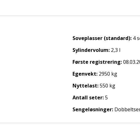
Soveplasser (standard):
4 
Sylindervolum:
2,3 l
Første registrering:
08.03.
Egenvekt:
2950 kg
sninger – perfekt både til lange ferieturer og helgeturer.
Nyttelast:
550 kg
Antall seter:
5
Sengeløsninger:
Dobbeltse