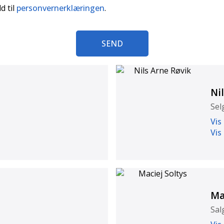
d til
personvernerklæringen
.
SEND
Ni
Sel
Vis
Vis
Ma
Sal