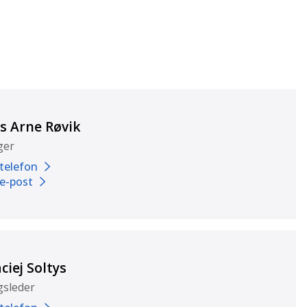
ls Arne Røvik
ger
 telefon
 e-post
ciej Soltys
gsleder