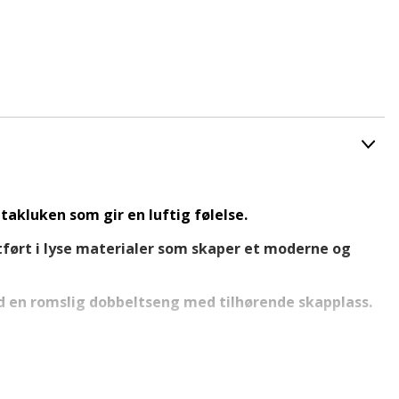
takluken som gir en luftig følelse.
tført i lyse materialer som skaper et moderne og
ed en romslig dobbeltseng med tilhørende skapplass.