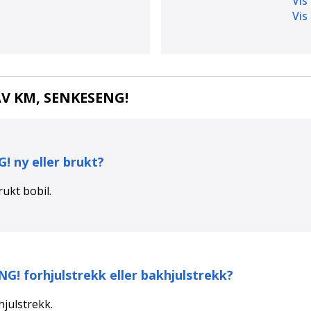
Vis
Vis
LAV KM, SENKESENG!
G!
ny eller brukt?
rukt
bobil.
NG!
forhjulstrekk eller bakhjulstrekk?
hjulstrekk
.