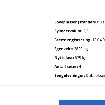
Soveplasser (standard):
3 
Sylindervolum:
2,3 l
Første registrering:
10.04.
 gassflaske og gassalarm.
Egenvekt:
2820 kg
Nyttelast:
675 kg
rdmøre og Romsdal.
Antall seter:
4
Sengeløsninger:
Dobbeltse