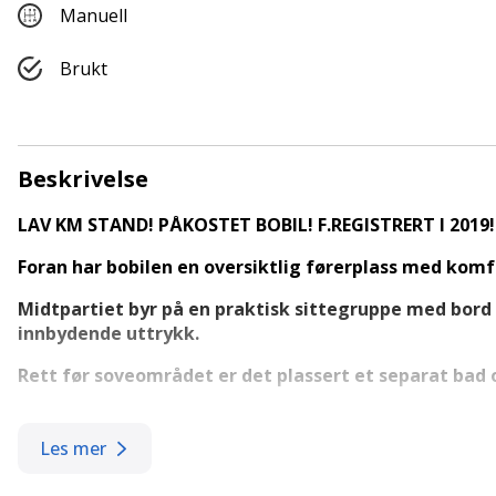
Manuell
Brukt
Beskrivelse
LAV KM STAND! PÅKOSTET BOBIL! F.REGISTRERT I 2019!
Foran har bobilen en oversiktlig førerplass med komf
Midtpartiet byr på en praktisk sittegruppe med bord
innbydende uttrykk.
Rett før soveområdet er det plassert et separat bad
Bilen er utstyrt med blant annet:
TV PAKKE
Les mer
SOLSELLE