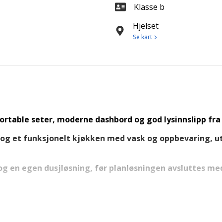
Klasse b
Hjelset
Se kart
ortable seter, moderne dashbord og god lysinnslipp fra 
 og et funksjonelt kjøkken med vask og oppbevaring, u
 og en egen dusjløsning, før planløsningen avsluttes m