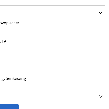
soveplasser
2019
ng, Senkeseng