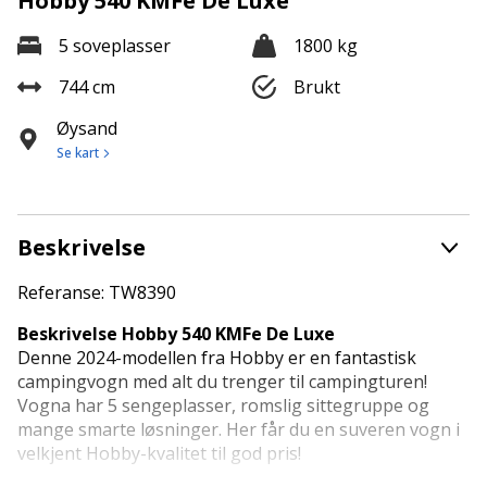
Hobby 540 KMFe De Luxe
5 soveplasser
1800 kg
744 cm
Brukt
Øysand
Se kart
Beskrivelse
Referanse: TW8390
Beskrivelse Hobby 540 KMFe De Luxe
Denne 2024-modellen fra Hobby er en fantastisk
campingvogn med alt du trenger til campingturen!
Vogna har 5 sengeplasser, romslig sittegruppe og
mange smarte løsninger. Her får du en suveren vogn i
velkjent Hobby-kvalitet til god pris!