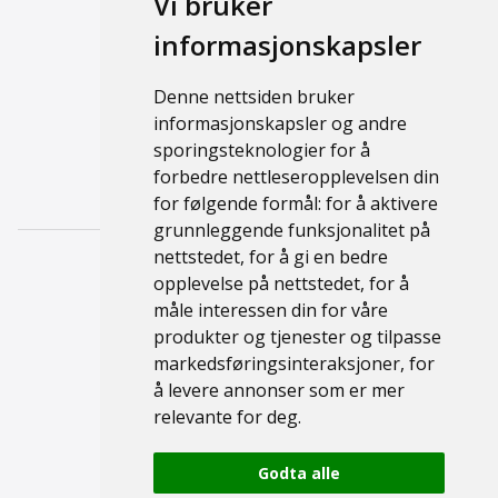
Vi bruker
Brukt
informasjonskapsler
Ny
Denne nettsiden bruker
Support
informasjonskapsler og andre
sporingsteknologier for å
Kontakt
forbedre nettleseropplevelsen din
Personvernerklæring
for følgende formål:
for å aktivere
grunnleggende funksjonalitet på
nettstedet
,
for å gi en bedre
opplevelse på nettstedet
,
for å
måle interessen din for våre
produkter og tjenester og tilpasse
markedsføringsinteraksjoner
,
for
å levere annonser som er mer
© 2026 Namsen Fritid
relevante for deg
.
Godta alle