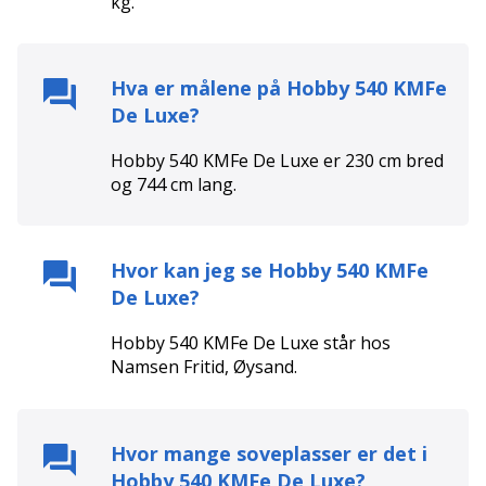
kg.
Hva er målene på
Hobby 540 KMFe
De Luxe
?
Hobby 540 KMFe De Luxe
er
230
cm bred
og
744
cm lang.
Hvor kan jeg se
Hobby 540 KMFe
De Luxe
?
Hobby 540 KMFe De Luxe
står hos
Namsen Fritid
,
Øysand
.
Hvor mange soveplasser er det i
Hobby 540 KMFe De Luxe
?