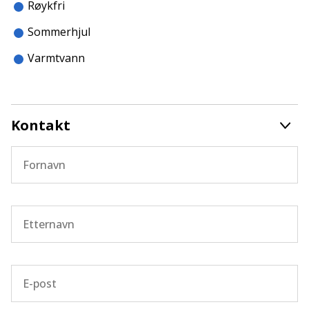
Røykfri
fartstid i bobilbransjen. På Øysand, rett sør for
Trondheim har vi trøndelags råeste caravan-verksted,
Sommerhjul
og utfører alt av reparasjon på både bil- og bodel.
Varmtvann
Kontakt