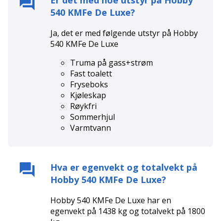
Er det med noe utstyr på
Hobby
540 KMFe De Luxe
?
Ja, det er med følgende utstyr på
Hobby
540 KMFe De Luxe
Truma på gass+strøm
Fast toalett
Fryseboks
Kjøleskap
Røykfri
Sommerhjul
Varmtvann
Hva er egenvekt og totalvekt på
Hobby 540 KMFe De Luxe
?
Hobby 540 KMFe De Luxe
har en
egenvekt på
1438
kg og totalvekt på
1800