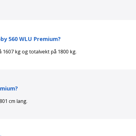
by 560 WLU Premium
?
på
1607
kg og totalvekt på
1800
kg.
emium
?
801
cm lang.