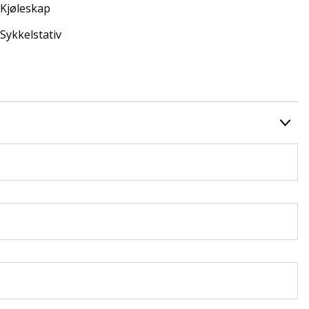
Kjøleskap
Sykkelstativ
im har vi trøndelags råeste caravan-verksted, og utfører