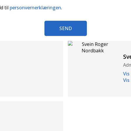
d til
personvernerklæringen
.
SEND
Sv
Adm
Vis
Vis