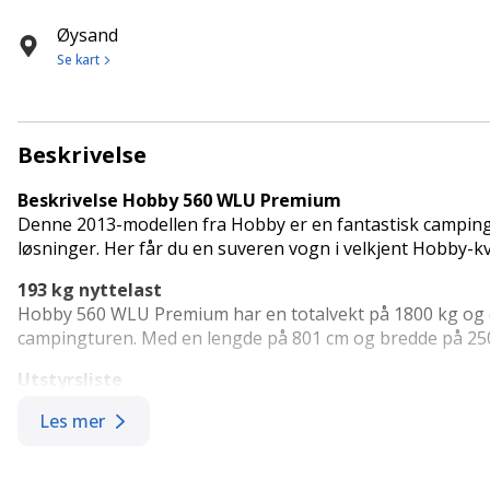
Øysand
Se kart
Beskrivelse
Beskrivelse Hobby 560 WLU Premium
Denne 2013-modellen fra Hobby er en fantastisk camping
løsninger. Her får du en suveren vogn i velkjent Hobby-kval
193 kg nyttelast
Hobby 560 WLU Premium har en totalvekt på 1800 kg og egen
campingturen. Med en lengde på 801 cm og bredde på 250
Utstyrsliste
Hobby 560 WLU Premium har mye utstyr inkludert, blant 
Les mer
Alu. Felger
Fast toalett