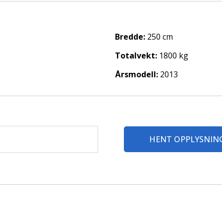
Bredde:
250 cm
Totalvekt:
1800 kg
Årsmodell:
2013
HENT OPPLYSNIN
orsikring. Denne er uten egenandel, og leveres av Fragus. Ved