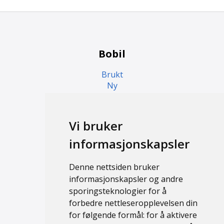
Bobil
Brukt
Ny
Campingvogn
Vi bruker
Brukt
informasjonskapsler
Ny
Denne nettsiden bruker
Support
informasjonskapsler og andre
sporingsteknologier for å
Kontakt
forbedre nettleseropplevelsen din
Personvernerklæring
for følgende formål:
for å aktivere