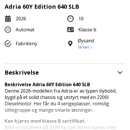
Adria 60Y Edition 640 SLB
2026
10
Automat
Klasse b
Øysand
Fabrikkny
Se kart
Beskrivelse
Beskrivelse Adria 60Y Edition 640 SLB
Denne 2026-modellen fra Adria er av typen bybobil,
bygd på et solid chassis og utstyrt med en 2200l
Dieselmotor. Her får du 4 sengeplasser, romslig
sittegruppe og mange smarte løsninger.
Kan kjøres med klasse B sertifikat.
Med en totalvekt på 3500 kg kan denne kjøres med