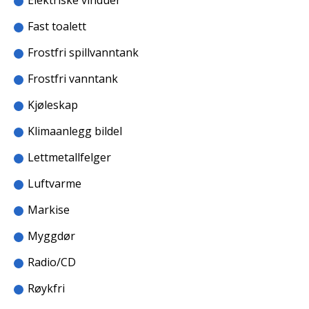
Elektriske vinduer
Fast toalett
Frostfri spillvanntank
Frostfri vanntank
Kjøleskap
Klimaanlegg bildel
Lettmetallfelger
Luftvarme
Markise
Myggdør
Radio/CD
Røykfri