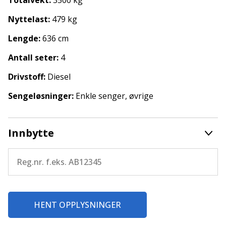
Totalvekt:
3500 kg
Kjøleskap
Klimaanlegg bildel
Nyttelast:
479 kg
Lettmetallfelger
Lengde:
636 cm
Luftvarme på diesel.
Markise
Antall seter:
4
Myggdør
Radio/CD
Drivstoff:
Diesel
Røykfri
Sengeløsninger:
Enkle senger, øvrige
Ryggekamera
Sentrallås
Varmtvann
10 År fukt garanti
Innbytte
Ny bil-garanti
Garanti
Alle våre enheter leveres med minst ett års
garantiforsikring. Denne er uten egenandel, og leveres
av Fragus. Ved skade står du fritt til å velge verksted.
Dekningen kan utvides til opptil tre år.
HENT OPPLYSNINGER
Om ikke annet er avtalt, leveres bilen med