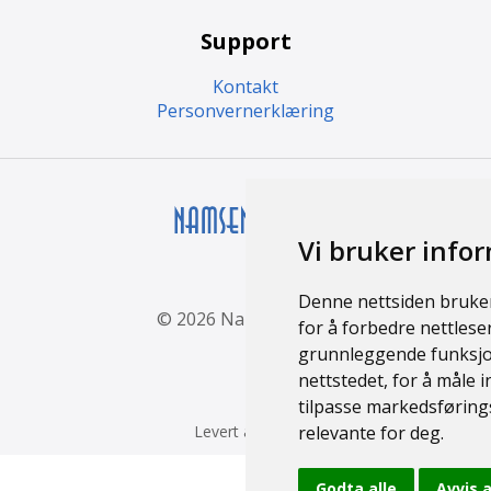
Support
Kontakt
Personvernerklæring
Vi bruker info
Denne nettsiden bruke
© 2026 Namsen Fritid
for å forbedre nettlese
grunnleggende funksjon
nettstedet
,
for å måle 
tilpasse markedsføring
Levert av
TIBE
relevante for deg
.
Godta alle
Avvis a